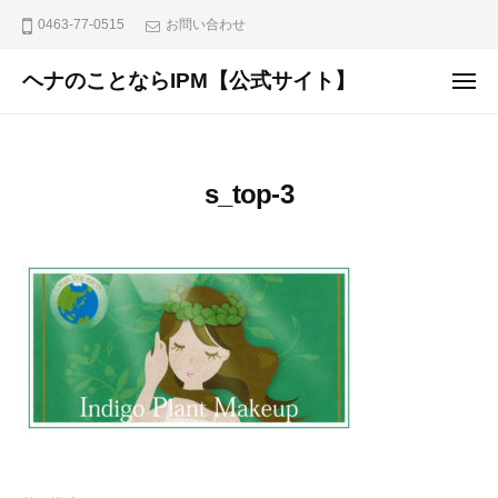
ュ
コ
ー
0463-77-0515
お問い合わせ
ン
テ
ヘナのことならIPM【公式サイト】
メ
ニ
ン
植
ュ
ー
ツ
物
へ
で
s_top-3
ス
安
全
キ
に
ッ
染
プ
め
な
が
ら
外
面
と