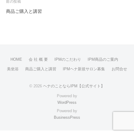
内
投
前の投稿
面
稿
商品ご購入と講習
を
ナ
整
ビ
え
ゲ
る
ー
シ
HOME
会 社 概 要
IPMのこだわり
IPM商品のご案内
ョ
ン
美坐浴
商品ご購入と講習
IPMヘナ新規サロン募集
お問合せ
© 2026
ヘナのことならIPM【公式サイト】
Powered by
WordPress
Powered by
BusinessPress