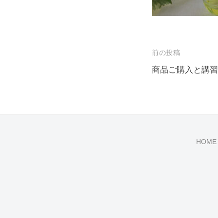
外
面
と
内
投
前の投稿
面
稿
商品ご購入と講習
を
ナ
整
え
ビ
る
ゲ
ー
HOME
シ
ョ
ン