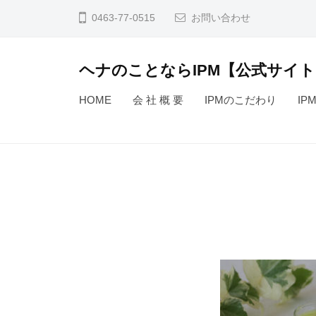
コ
0463-77-0515
お問い合わせ
ン
テ
ヘナのことならIPM【公式サイト
ン
植
ツ
HOME
会 社 概 要
IPMのこだわり
IP
物
へ
で
ス
安
キ
全
ッ
に
プ
染
め
な
が
ら