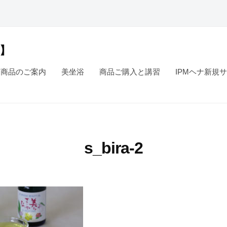
】
M商品のご案内
美坐浴
商品ご購入と講習
IPMヘナ新規
s_bira-2