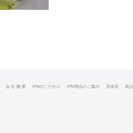
会 社 概 要
IPMのこだわり
IPM商品のご案内
美坐浴
商