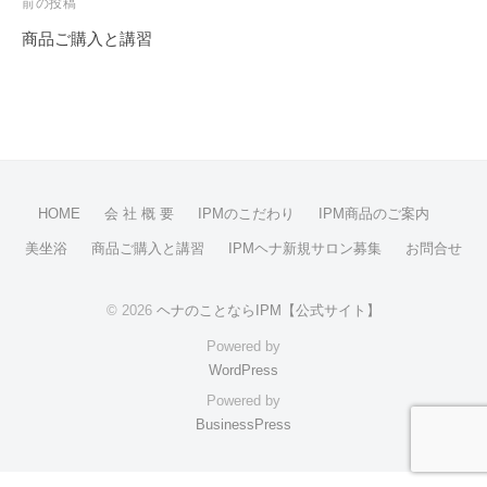
内
投
前の投稿
面
稿
商品ご購入と講習
を
ナ
整
ビ
え
ゲ
る
ー
シ
HOME
会 社 概 要
IPMのこだわり
IPM商品のご案内
ョ
ン
美坐浴
商品ご購入と講習
IPMヘナ新規サロン募集
お問合せ
© 2026
ヘナのことならIPM【公式サイト】
Powered by
WordPress
Powered by
BusinessPress