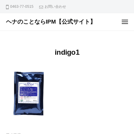
ュ
コ
ー
0463-77-0515
お問い合わせ
ン
テ
ヘナのことならIPM【公式サイト】
メ
ニ
ン
植
ュ
ー
ツ
物
へ
で
indigo1
ス
安
全
キ
に
ッ
染
プ
め
な
が
ら
外
面
と