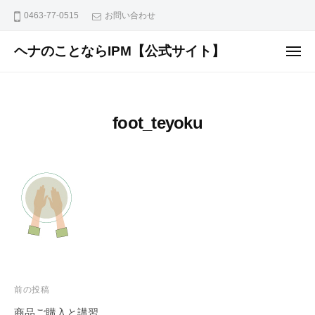
ュ
コ
ー
0463-77-0515
お問い合わせ
ン
テ
ヘナのことならIPM【公式サイト】
メ
ニ
ン
植
ュ
ー
ツ
物
へ
で
foot_teyoku
ス
安
全
キ
に
ッ
染
プ
め
な
が
ら
外
面
投
前の投稿
と
稿
商品ご購入と講習