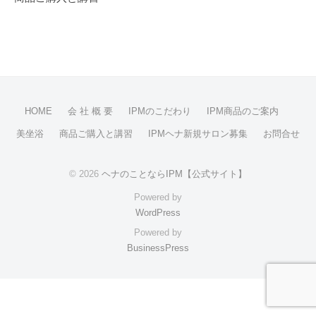
内
ナ
面
ビ
を
ゲ
整
え
ー
る
シ
HOME
会 社 概 要
IPMのこだわり
IPM商品のご案内
ョ
ン
美坐浴
商品ご購入と講習
IPMヘナ新規サロン募集
お問合せ
© 2026
ヘナのことならIPM【公式サイト】
Powered by
WordPress
Powered by
BusinessPress