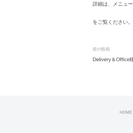
外
詳細は、メニュー
面
と
をご覧ください。
内
面
を
投
前の投稿
整
稿
Delivery＆Off
え
ナ
る
ビ
ゲ
ー
シ
HOME
ョ
ン